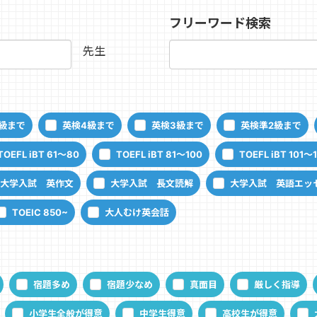
フリーワード検索
先生
級まで
英検4級まで
英検3級まで
英検準2級まで
TOEFL iBT 61～80
TOEFL iBT 81～100
TOEFL iBT 101～
大学入試 英作文
大学入試 長文読解
大学入試 英語エッ
TOEIC 850~
大人むけ英会話
宿題多め
宿題少なめ
真面目
厳しく指導
小学生全般が得意
中学生得意
高校生が得意