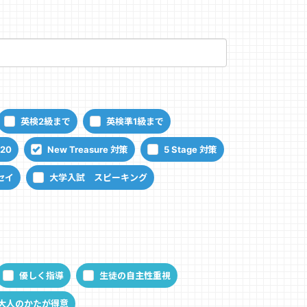
英検2級まで
英検準1級まで
120
New Treasure 対策
5 Stage 対策
セイ
大学入試 スピーキング
優しく指導
生徒の自主性重視
大人のかたが得意