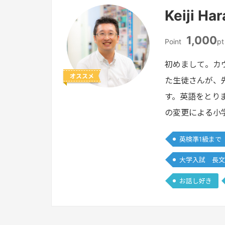
Keiji H
1,000
Point
pt
初めまして。カ
オススメ
た生徒さんが、
す。英語をとり
の変更による小
英検準1級まで
大学入試 長文
お話し好き