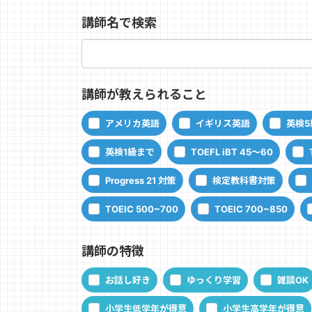
講師名で検索
講師が教えられること
アメリカ英語
イギリス英語
英検5
英検1級まで
TOEFL iBT 45～60
Progress 21 対策
検定教科書対策
TOEIC 500~700
TOEIC 700~850
講師の特徴
お話し好き
ゆっくり学習
雑談OK
小学生低学年が得意
小学生高学年が得意