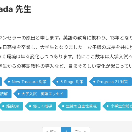
arada 先生
ウンセラーの原田と申します。英語の教育に携わり、13年とな
先日高校を卒業し、大学生となりました。お子様の成長を共に
まく環境は年々変化しつつあります。特にここ数年は大学入試
学生からの英語教科の導入など、目まぐるしい変化が起こって
New Treasure 対策
5 Stage 対策
Progress 21 対策
読解
大学入試 英語エッセイ
雑談OK
優しく指導
生徒の自主性重視
小学生全般
« 前へ
1
次へ »