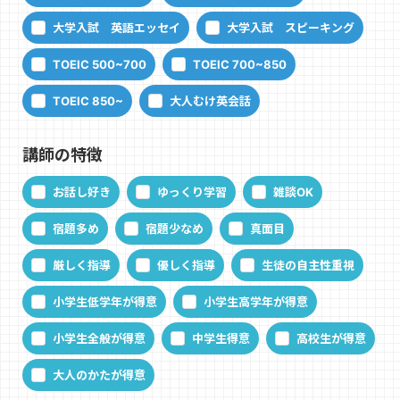
大学入試 英語エッセイ
大学入試 スピーキング
TOEIC 500~700
TOEIC 700~850
TOEIC 850~
大人むけ英会話
講師の特徴
お話し好き
ゆっくり学習
雑談OK
宿題多め
宿題少なめ
真面目
厳しく指導
優しく指導
生徒の自主性重視
小学生低学年が得意
小学生高学年が得意
小学生全般が得意
中学生得意
高校生が得意
大人のかたが得意