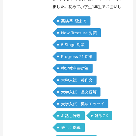
ました。初めて小学生1年生でお会いし
た生徒さんが、先日高校を卒業し、大学
英検準1級まで
生となりました。お子様の成長を共に歩
むことができるこのお仕事が大好きで
New Treasure 対策
す。英語をとりまく環境は年々変化しつ
5 Stage 対策
つあります。特にここ数年は大学入試へ
の4技能試験の導入検討や、学指導要領
Progress 21 対策
の変更による小学生からの英語教科の導
検定教科書対策
入など、目まぐるしい変化が起こってい
ます…
続きを見る »
大学入試 英作文
大学入試 長文読解
大学入試 英語エッセイ
お話し好き
雑談OK
優しく指導