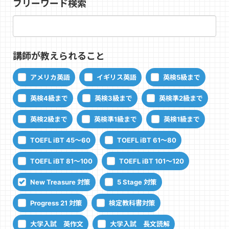
フリーワード検索
講師が教えられること
アメリカ英語
イギリス英語
英検5級まで
英検4級まで
英検3級まで
英検準2級まで
英検2級まで
英検準1級まで
英検1級まで
TOEFL iBT 45～60
TOEFL iBT 61～80
TOEFL iBT 81～100
TOEFL iBT 101～120
New Treasure 対策
5 Stage 対策
Progress 21 対策
検定教科書対策
大学入試 英作文
大学入試 長文読解