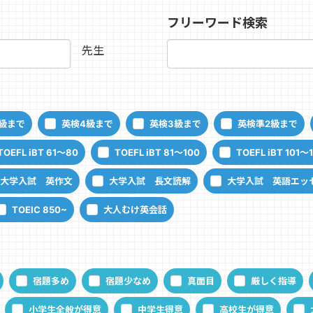
フリーワード検索
先生
級まで
英検4級まで
英検3級まで
英検準2級まで
TOEFL iBT 61～80
TOEFL iBT 81～100
TOEFL iBT 101～
大学入試 英作文
大学入試 長文読解
大学入試 英語エッ
TOEIC 850~
大人むけ英会話
宿題多め
宿題少なめ
真面目
厳しく指導
小学生全般が得意
中学生得意
高校生が得意