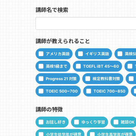
講師名で検索
講師が教えられること
アメリカ英語
イギリス英語
英検5
英検1級まで
TOEFL iBT 45～60
Progress 21 対策
検定教科書対策
TOEIC 500~700
TOEIC 700~850
講師の特徴
お話し好き
ゆっくり学習
雑談OK
小学生低学年が得意
小学生高学年が得意