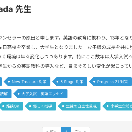
arada 先生
ウンセラーの原田と申します。英語の教育に携わり、13年とな
先日高校を卒業し、大学生となりました。お子様の成長を共に
まく環境は年々変化しつつあります。特にここ数年は大学入試
学生からの英語教科の導入など、目まぐるしい変化が起こって
New Treasure 対策
5 Stage 対策
Progress 21 対策
読解
大学入試 英語エッセイ
雑談OK
優しく指導
生徒の自主性重視
小学生全般
« 前へ
1
次へ »