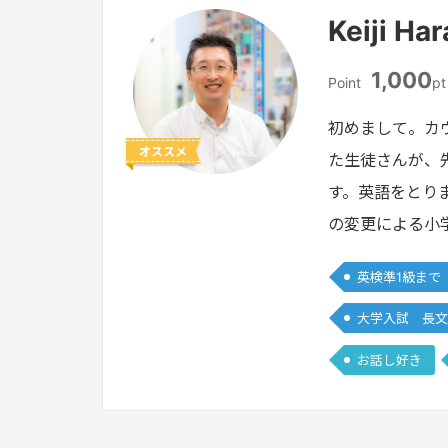
Keiji H
1,000
Point
pt
初めまして。カ
オススメ
た生徒さんが、
す。英語をとり
の変更による小
英検準1級まで
大学入試 長文
お話し好き