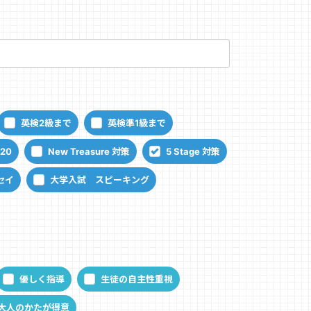
英検2級まで
英検準1級まで
120
New Treasure 対策
5 Stage 対策
セイ
大学入試 スピーキング
優しく指導
生徒の自主性重視
大人のかたが得意