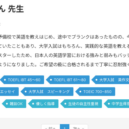
ん 先生
t
予備校で英語を教えはじめ、途中でブランクはあったものの、今
ていたこともあり、大学入試はもちろん、実践的な英語を教え
スターしたため、日本人の英語学習における強みと弱みもバッ
ようになりました。ご希望の級に合格されるまで丁寧に忍耐強
TOEFL iBT 45～60
TOEFL iBT 61～80
大学入試 英作
エッセイ
大学入試 スピーキング
TOEIC 700~850
雑談OK
優しく指導
生徒の自主性重視
中学生得
« 前へ
1
次へ »