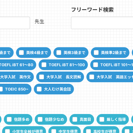
フリーワード検索
先生
級まで
英検4級まで
英検3級まで
英検準2級まで
TOEFL iBT 61～80
TOEFL iBT 81～100
TOEFL iBT 101～
大学入試 英作文
大学入試 長文読解
大学入試 英語エッ
TOEIC 850~
大人むけ英会話
宿題多め
宿題少なめ
真面目
厳しく指導
小学生全般が得意
中学生得意
高校生が得意