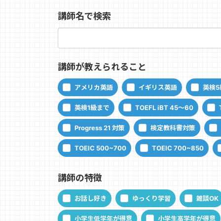
講師名で検索
講師が教えられること
アメリカ英語
イギリス英語
英検5
英検1級まで
TOEFL iBT 45～60
Progress 21 対策
検定教科書対策
TOEIC 500~700
TOEIC 700~850
講師の特徴
お話し好き
ゆっくり学習
雑談OK
小学生低学年が得意
小学生高学年が得意