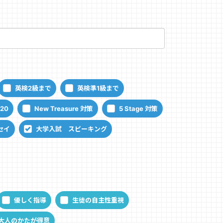
英検2級まで
英検準1級まで
120
New Treasure 対策
5 Stage 対策
セイ
大学入試 スピーキング
優しく指導
生徒の自主性重視
大人のかたが得意