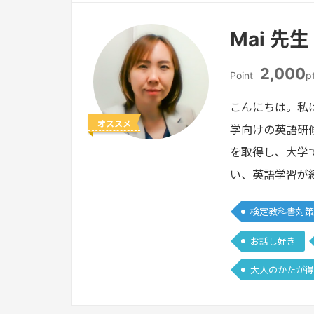
Mai 先生
2,000
Point
p
こんにちは。私
オススメ
学向けの英語研
を取得し、大学
い、英語学習が
検定教科書対策
お話し好き
大人のかたが得