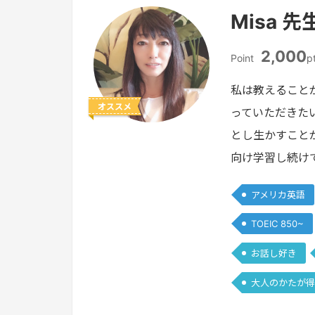
Misa 先
2,000
Point
p
私は教えること
オススメ
っていただきた
とし生かすこと
向け学習し続け
アメリカ英語
TOEIC 850~
お話し好き
大人のかたが得