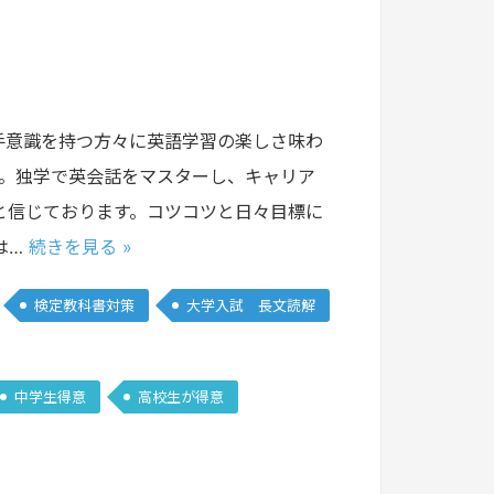
手意識を持つ方々に英語学習の楽しさ味わ
た。独学で英会話をマスターし、キャリア
と信じております。コツコツと日々目標に
は…
続きを見る »
検定教科書対策
大学入試 長文読解
中学生得意
高校生が得意