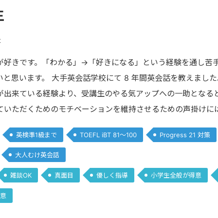
生
t
が好きです。「わかる」→「好きになる」という経験を通し苦
いと思います。 大手英会話学校にて 8 年間英会話を教えまし
が出来ている経験より、受講生のやる気アップへの一助となる
ていただくためのモチベーションを維持させるための声掛けに
英検準1級まで
TOEFL iBT 81～100
Progress 21 対策
大人むけ英会話
雑談OK
真面目
優しく指導
小学生全般が得意
意