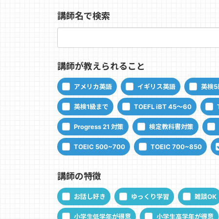
講師名で検索
講師が教えられること
アメリカ英語
イギリス英語
英検5
英検1級まで
TOEFL iBT 45～60
Progress 21 対策
検定教科書対策
TOEIC 500~700
TOEIC 700~850
講師の特徴
お話し好き
ゆっくり学習
雑談OK
小学生低学年が得意
小学生高学年が得意