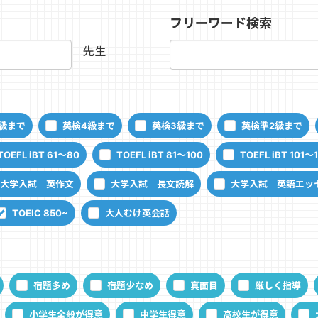
フリーワード検索
先生
級まで
英検4級まで
英検3級まで
英検準2級まで
TOEFL iBT 61～80
TOEFL iBT 81～100
TOEFL iBT 101～
大学入試 英作文
大学入試 長文読解
大学入試 英語エッ
TOEIC 850~
大人むけ英会話
宿題多め
宿題少なめ
真面目
厳しく指導
小学生全般が得意
中学生得意
高校生が得意