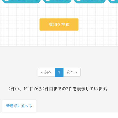
« 前へ
1
次へ »
2件中、1件目から2件目までの2件を表示しています。
新着順
に並べる