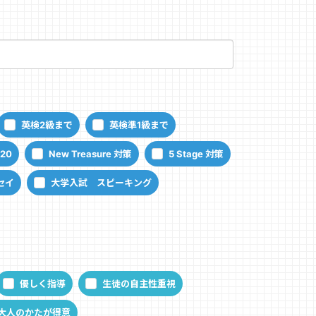
英検2級まで
英検準1級まで
120
New Treasure 対策
5 Stage 対策
セイ
大学入試 スピーキング
優しく指導
生徒の自主性重視
大人のかたが得意