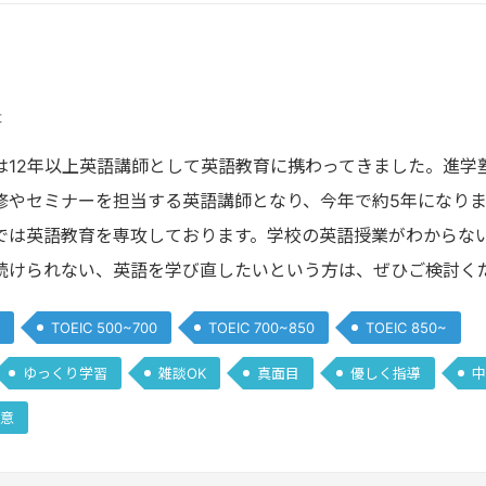
t
は12年以上英語講師として英語教育に携わってきました。進学
修やセミナーを担当する英語講師となり、今年で約5年になり
では英語教育を専攻しております。学校の英語授業がわからな
続けられない、英語を学び直したいという方は、ぜひご検討く
TOEIC 500~700
TOEIC 700~850
TOEIC 850~
ゆっくり学習
雑談OK
真面目
優しく指導
中
意