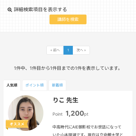
詳細検索項目を表示する
« 前へ
1
次へ »
1件中、1件目から1件目までの1件を表示しています。
人気順
ポイント
順
新着順
りこ 先生
1,200
Point
pt
オススメ
中高時代にAIE御影校でお世話になって
いた山本理湖です。現在は立命館大学と