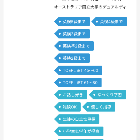
オーストラリア国立大学のデュアルディ
グリーを取得する学部に通っています。
英検5級まで
英検4級まで
小さい頃から英語が好きで、AIEでは
日々の授業に加え、ハロウィンやクリス
英検3級まで
マスなどのイベントで楽しく英語を学ん
英検準2級まで
だ記憶があります。英語ができることで
私の視野が広がったように、生徒さんた
英検2級まで
ちともう一度英語を楽しく学びたいなと
TOEFL iBT 45～60
思っています。
続きを見る »
TOEFL iBT 61～80
お話し好き
ゆっくり学習
雑談OK
優しく指導
生徒の自主性重視
小学生低学年が得意