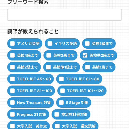
フリーワード検索
講師が教えられること
アメリカ英語
イギリス英語
英検5級まで
英検4級まで
英検3級まで
英検準2級まで
英検2級まで
英検準1級まで
英検1級まで
TOEFL iBT 45～60
TOEFL iBT 61～80
TOEFL iBT 81～100
TOEFL iBT 101～120
New Treasure 対策
5 Stage 対策
Progress 21 対策
検定教科書対策
大学入試 英作文
大学入試 長文読解