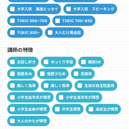
大学入試 英語エッセイ
大学入試 スピーキング
TOEIC 500~700
TOEIC 700~850
TOEIC 850~
大人むけ英会話
講師の特徴
お話し好き
ゆっくり学習
雑談OK
宿題多め
宿題少なめ
真面目
厳しく指導
優しく指導
生徒の自主性重視
小学生低学年が得意
小学生高学年が得意
小学生全般が得意
中学生得意
高校生が得意
大人のかたが得意