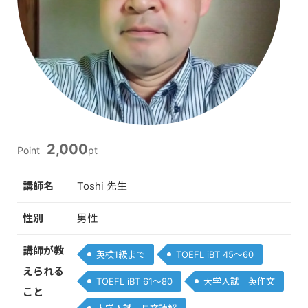
2,000
Point
pt
講師名
Toshi 先生
性別
男性
講師が教
英検1級まで
TOEFL iBT 45～60
えられる
TOEFL iBT 61～80
大学入試 英作文
こと
大学入試 長文読解