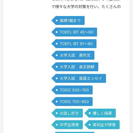
で様々な大学の対策を行い、たくさんの
生徒さんの質問に答えてきましたので、
英検1級まで
英語についてのどんな疑問にも答えられ
ると思います。指導法は、基礎を大切
TOEFL iBT 45～60
に、難しく見える英文も、基礎例文の応
TOEFL iBT 61～80
用に過ぎないことを示します。４技能の
それぞれについて、生徒さんの基礎力が
大学入試 英作文
欠けている部分を指摘して、そこを強化
大学入試 長文読解
します。基礎が身につけば、生徒さん一
人の力…
続きを見る »
大学入試 英語エッセイ
TOEIC 500~700
TOEIC 700~850
お話し好き
優しく指導
中学生得意
高校生が得意