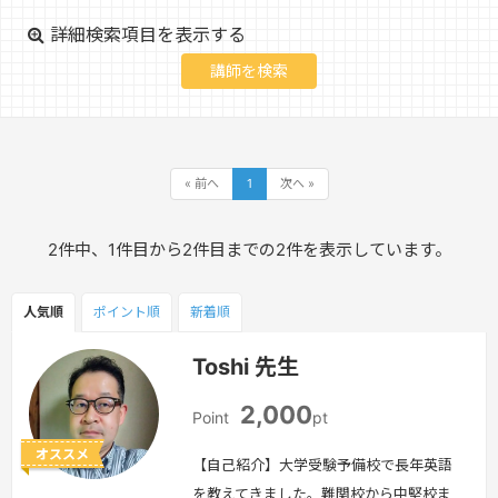
詳細検索項目を表示する
« 前へ
1
次へ »
2件中、1件目から2件目までの2件を表示しています。
人気順
ポイント
順
新着順
Toshi 先生
2,000
Point
pt
オススメ
【自己紹介】大学受験予備校で長年英語
を教えてきました。難関校から中堅校ま