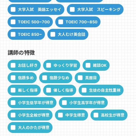
大学入試 英語エッセイ
大学入試 スピーキング
TOEIC 500~700
TOEIC 700~850
TOEIC 850~
大人むけ英会話
講師の特徴
お話し好き
ゆっくり学習
雑談OK
宿題多め
宿題少なめ
真面目
厳しく指導
優しく指導
生徒の自主性重視
小学生低学年が得意
小学生高学年が得意
小学生全般が得意
中学生得意
高校生が得意
大人のかたが得意