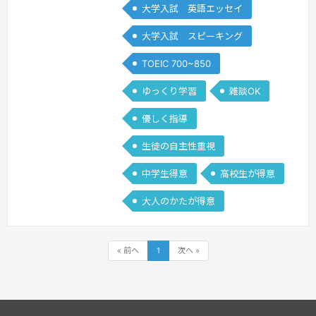
指…
続きを見る »
大学入試 英語エッセイ
大学入試 スピーキング
TOEIC 700~850
ゆっくり学習
雑談OK
優しく指導
生徒の自主性重視
中学生得意
高校生が得意
大人のかたが得意
« 前へ
1
次へ »