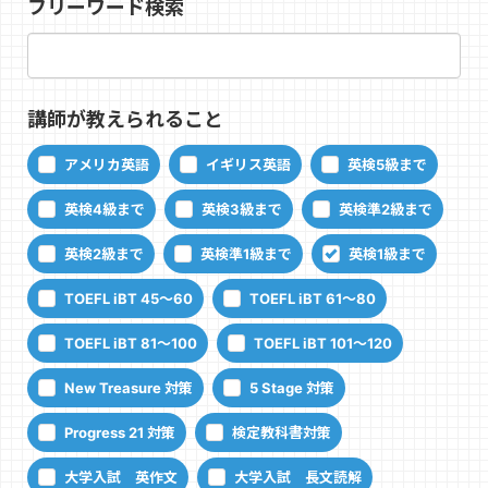
フリーワード検索
講師が教えられること
アメリカ英語
イギリス英語
英検5級まで
英検4級まで
英検3級まで
英検準2級まで
英検2級まで
英検準1級まで
英検1級まで
TOEFL iBT 45～60
TOEFL iBT 61～80
TOEFL iBT 81～100
TOEFL iBT 101～120
New Treasure 対策
5 Stage 対策
Progress 21 対策
検定教科書対策
大学入試 英作文
大学入試 長文読解