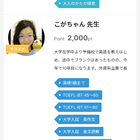
大人のかたが得意
こがちゃん 先生
2,000
Point
pt
オススメ
大学在学中より予備校で英語を教えはじ
め、途中でブランクはあったものの、今
年で10年目になります。外資系企業で長
年社内通訳をしていたこともあり、大学
英検1級まで
入試はもちろん、実践的な英語を教える
ことも得意としています。基本的に日本
TOEFL iBT 45～60
国内で英語をマスターしたため、日本人
TOEFL iBT 61～80
の英語学習における強みと弱みもバッチ
リ理解しています。最近では英検の指導
大学入試 英作文
も多く手掛けるようになりました。ご希
大学入試 長文読解
望の級に合格されるまで丁寧に忍耐強く